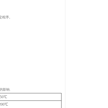
定程序。
的影响.
50
℃
200
℃