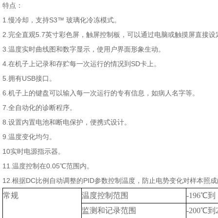
特点：
1.慢冷却，支持
S3
™ 玻璃化冷冻模式。
2.完全直观
5.7
英寸彩色屏，触屏控制板，可以通过电脑或触摸屏直接设
3.温度实时曲线图和数字显示，使用户界面形象生动。
4.在机子上记录和存贮每一次运行的情况到
SD
卡上。
5.拥有
USB
接口。
6.机子上的键盘可以输入每一次运行的专有信息，如病人名字等。
7.全自动化的诊断程序。
8.设置内置电池和断电保护，便携式设计。
9.温度变化均匀。
10实时电源指示器。
11.温度控制在
0.05
℃范围内。
12.根据
DC
比例自动调整的
PID
参数控制温度，防止电势变化对样本照成
常规
温度控制范围
-196
℃到
监测和记录范围
-200
℃到