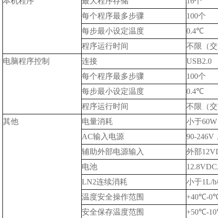
本机程序
最大程序存储
16
个
每个程序最多步骤
100
个
每步最小设定温度
0.4
℃
程序运行时间
不限（交
电脑程序控制
连接
USB2.0
每个程序最多步骤
100
个
每步最小设定温度
0.4
℃
程序运行时间
不限（交
其他
电量消耗
小于
60W
AC
输入电源
90-246V
辅助外部电源输入
外部
12V
电池
12.8VDC
LN2
连续消耗
小于
1L/h
温度安全操作范围
+40
℃
-0
安全保存温度范围
+50
℃
-10