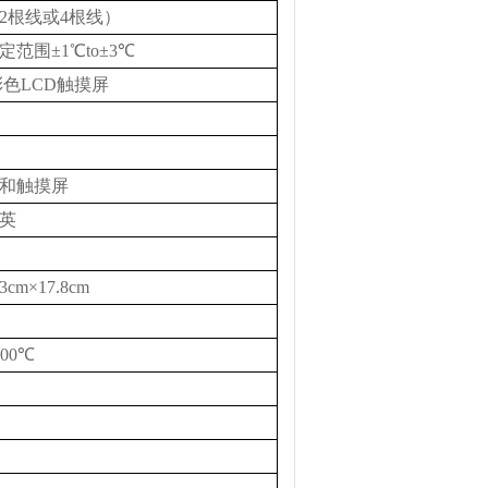
2
根线或
4
根线）
定范围
±
1
℃
to
±
3
℃
彩色
LCD
触摸屏
和触摸屏
英
3cm
×
17.8cm
200
℃