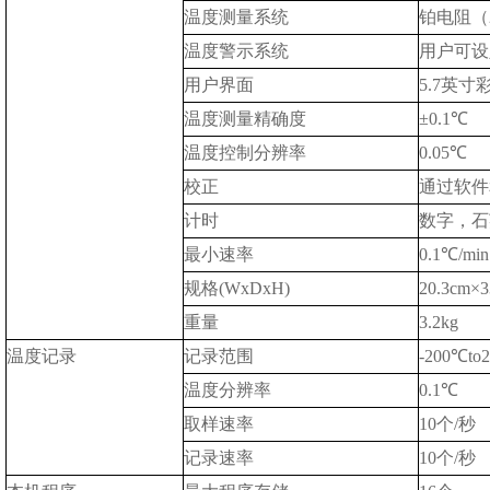
温度测量系统
铂电阻（
温度警示系统
用户可设
用户界面
5.7
英寸
温度测量精确度
±
0.1
℃
温度控制分辨率
0.05
℃
校正
通过软件
计时
数字，石
最小速率
0.1
℃
/min
规格
(WxDxH)
20.3cm
×
3
重量
3.2kg
温度记录
记录范围
-200
℃
to
温度分辨率
0.1
℃
取样速率
10
个
/
秒
记录速率
10
个
/
秒