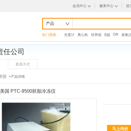
会员中心
服务中心
设
产品
DR
热门搜索：
光度计
离心机
培养箱
B超
臭氧
责任公司
品
联系方式
析仪
>产品详情
美国 PTC-9500胚胎冷冻仪