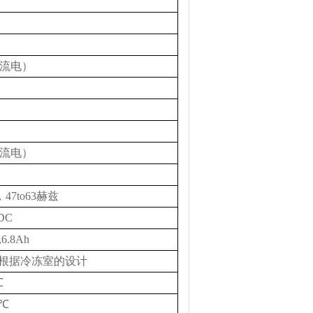
流电）
流电）
，
47to63
赫兹
DC
,6.8Ah
根据冷冻室的设计
℃
℃