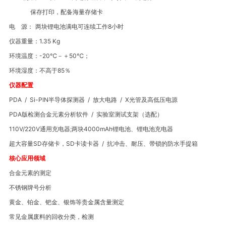
保存打印，配备海量存储卡
电
源：
两块锂电池满电可连续工作
8
小时
仪器重量：
1.35 Kg
环境温度：
-20
℃
－＋
50
℃
；
环境湿度：不高于
85
％
仪器配置
PDA / Si-PIN
半导体探测器
/
放大电路
/ X
光管及高低压电源
PDA
版检测合金元素分析软件
/
实验室测试支架（选配）
110V/220V
通用充电器
;
两块
4000mAh
锂电池、锂电池充电器
超大容量
SD
存储卡，
SD
卡读卡器
/
抗冲击、耐压、带锁的防水手提箱
核心应用领域
合金元素的测定
不锈钢牌号分析
黄金、铂金、钯金、银饰等贵金属含量测定
常见金属废料的回收分类，检测