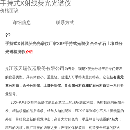
手持式X射线荧光光谱仪
价格面议
详细信息
联系方式
??
手持式X射线荧光光谱仪厂家XRF手持式光谱仪 合金矿石土壤成分
光谱检测仪
介绍
江苏天瑞仪器股份有限公司
是
为野外、现场
X
荧光分析应用专门开发
的仪器类型。具有体积小、重量轻、普通人可手持测量的特点。它包括
有害元
素分析仪，合号分析仪、土壤分析仪、贵金属分析仪和矿石分析仪
等一系列专
业型号。
EDX-P
系列
X
荧光光谱仪是真正意义上的现场测试利器，历时数载的酝酿开
发、精益求精的品质追求、丝丝入扣的配置，
EDX-P
系列卓尔不凡！流线型的
外形，带给您全新的视觉冲击；高贵大方的色彩，尽显尊贵与稳重的*魅力；
精巧的内核，融汇科技的浓缩之美；严谨的保护装置，构造安全可靠的防火