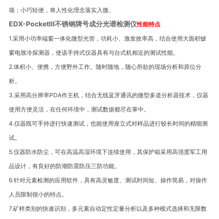
墙；小巧轻便，将人性化理念落实入微。
EDX-PocketIII不锈钢牌号成分光谱检测仪
性能特点
1.
采用小功率端窗一体化微型光管，功耗小、激发效率高，结合使用大面积铍
窗电致冷
探测器，使该手持式仪器具有与台式机相近的测试性能。
2.
体积小、便携，方便野外工作。随时随地，随心所欲的现场分析和原位分
析。
3.
采用高分辨率
PDA
作主机，结合无线蓝牙通讯的微型多道分析器技术，仪器
使用方便灵活，在任何环境中，测试数据都尽在掌中。
4.
仪器既可手持进行快速测试，也能使用座立式对样品进行较长时间的精细测
试。
5.
仪器防水防尘，可在高温高湿环境下连续使用，其保护箱采用高强度军工用
品设计，有良好的防潮防震防压三防功能。
6.
针对元素检测的应用软件，具有高灵敏度、测试时间短、操作简易，对操作
人员限制很小的特点。
7.
矿样类别的快速识别，多元素自动定性定量分析以及多种模式选择和无限数