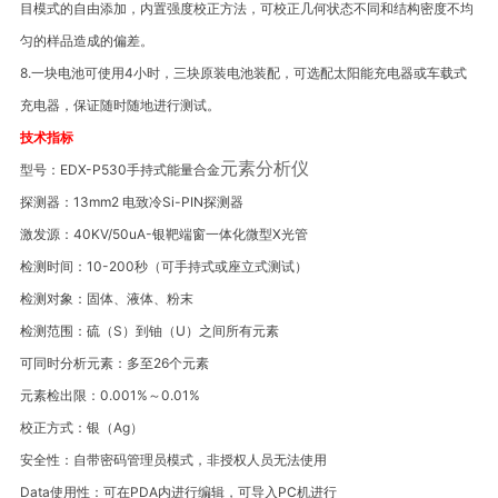
目模式的自由添加，内置强度校正方法，可校正几何状态不同和结构密度不均
匀的样品造成的偏差。
8.
一块电池可使用
4
小时，三块原装电池装配，可选配太阳能充电器或车载式
充电器，保证随时随地进行测试。
技术指标
元素分析仪
型号：
EDX-P530
手持式能量合金
探测器：
13mm
2
电致冷
Si-PIN
探测器
激发源：
40KV/50uA-
银靶端窗一体化微型
X
光管
检测时间：
10-200
秒（可手持式或座立式测试）
检测对象：固体、液体、粉末
检测范围：硫
（S）
到铀
（U）
之间所有元素
可同时分析元素：多至
26
个元素
元素检出限：
0.001%
～
0.01%
校正方式：
银
（Ag）
安全性：自带密码管理员模式，非授权人员无法使用
Data
使用性：可在
PDA
内进行编辑，可导入
PC
机进行