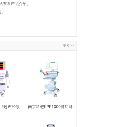
站查看产品介绍。
考。
更多>>
-9超声经颅
南京科进KPF1000肺功能
析仪 脑血流
仪 呼吸功能检测设备