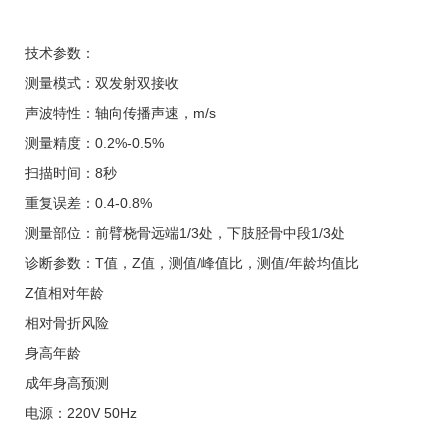
技术参数：
测量模式：双发射双接收
声波特性：轴向传播声速，m/s
测量精度：0.2%-0.5%
扫描时间：8秒
重复误差：0.4-0.8%
测量部位：前臂桡骨远端1/3处，下肢胫骨中段1/3处
诊断参数：T值，Z值，测值/峰值比，测值/年龄均值比
Z
值相对年龄
相对骨折风险
身高年龄
成年身高预测
电源：220V 50Hz