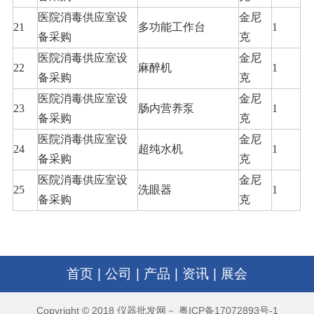
医院消毒供应室设
金尼
21
多功能工作台
1
备采购
克
医院消毒供应室设
金尼
22
麻醉机
1
备采购
克
医院消毒供应室设
金尼
23
肠内营养泵
1
备采购
克
医院消毒供应室设
金尼
24
超纯水机
1
备采购
克
医院消毒供应室设
金尼
25
洗眼器
1
备采购
克
首页
|
公司
|
产品
|
资讯
|
展会
Copyright © 2018 仪器批发网－ 粤ICP备17072893号-1