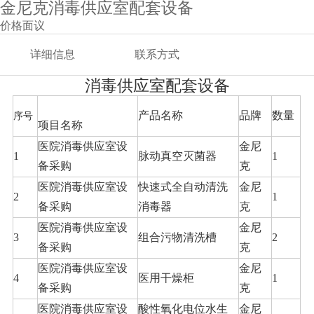
金尼克消毒供应室配套设备
价格面议
详细信息
联系方式
消毒供应室配套设备
产品名称
品牌
数量
序号
项目名称
医院消毒供应室设
金尼
1
脉动真空灭菌器
1
备采购
克
医院消毒供应室设
快速式全自动清洗
金尼
2
1
备采购
消毒器
克
医院消毒供应室设
金尼
3
组合污物清洗槽
2
备采购
克
医院消毒供应室设
金尼
4
医用干燥柜
1
备采购
克
医院消毒供应室设
酸性氧化电位水生
金尼