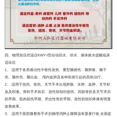
四、
物理加压控温仪KWY-I型自动回水、排水、液体换水提醒
临床
适应症
1
、
适用于各类难治性中枢性发热、重型脑挫伤、脑肿胀、脑干
伤、脑外伤、脑出血、
颅内血肿及各种疾病引起的高热治疗。
2
、
适用于扭伤、骨伤、关节手术出现肿胀、水肿、血肿、关节积
血及积液。骨科手术前后、急性软组织损伤、四肢骨折及关节术后
的早期、肌肉损伤早期、闭合性骨折早期、急性软组织疼痛有明显
改善效果。
3
、
适用于面部微整形手术后物理消肿止痛降温有显著疗效
,全面提