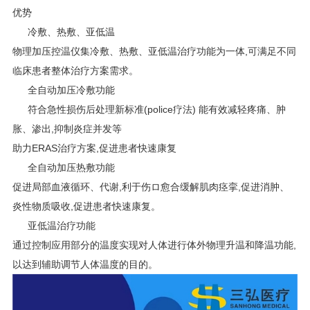
优势
冷敷、热敷、亚低温
物理加压控温仪集冷敷、热敷、亚低温治疗功能为一体,可满足不同
临床患者整体治疗方案需求。
全自动加压冷敷功能
符合急性损伤后处理新标准(police疗法) 能有效减轻疼痛、肿
胀、渗出,抑制炎症并发等
助力ERAS治疗方案,促进患者快速康复
全自动加压热敷功能
促进局部血液循环、代谢,利于伤ロ愈合缓解肌肉痉挛,促进消肿、
炎性物质吸收,促进患者快速康复。
亚低温治疗功能
通过控制应用部分的温度实现对人体进行体外物理升温和降温功能,
以达到辅助调节人体温度的目的。