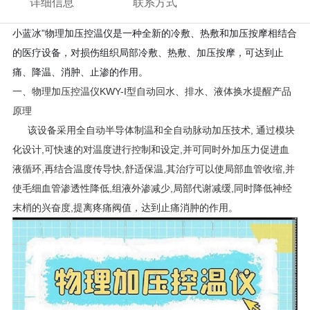
详细信息
联系方式
小蓝冰”物理加压控温仪是一种全新的冷敷、热敷和加压按摩相结合
的医疗设备，对损伤组织局部冷敷、热敷、加压按摩，可达到止
痛、降温、消肿、止渗的作用。
一、
物理加压控温仪KWY-I型自动回水、排水、液体换水提醒
产品
原理
该设备采用全自动半导体制温和全自动脉动加压技术, 通过模块
化设计,可快速的对温度进行控制和设定,并可同时外加压力促进血
液循环,再结合温度传导快,舒适保温,其治疗可以使局部血管收缩,并
使毛细血管渗透性降低,组液外渗减少,局部代谢减缓,同时降低神经
末梢的兴奋度,提离疼痛阀值，达到止痛消肿的作用。