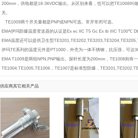
200mm
，供电都是
18-36VDC
输出。从区别来看，也可以把
TE1008
叫
关。
TE1009
两个开关量都是
PNP
或
NPN
可选。常开常闭可选。
EMA
伊玛防爆温度变送器的认证是
Ex ec IIC T5 Gc Ex tb IIIC T100
℃
Db
EMA
温度还可以提供卫生型
TE3201,TE3202,TE3203,TE3204,TE320
伊玛
TE
系列的温度元件是
PT1000
，外壳为一体不锈钢，抗压强，可达
3
EMA T1009
是两组
NPN,PNP
输出。探杆长度为
200mm
，
TE1008
则有一
TE1004,TE1005,TE1006
，
TE1007
是标准型防爆，
TE3201,TE3202,T
供应商其它相关产品