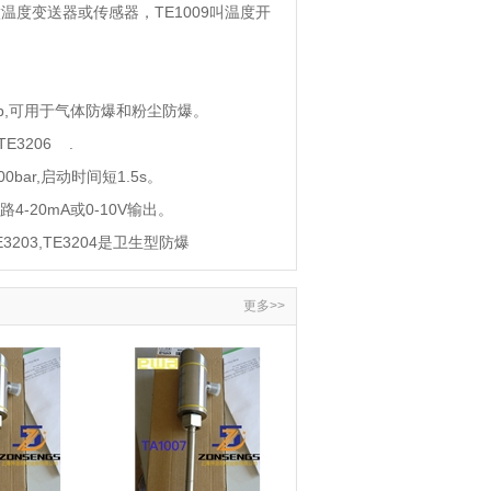
做温度变送器或传感器，
TE1009
叫温度开
,
可用于气体防爆和粉尘防爆。
5,TE3206
.
00bar,
启动时间短
1.5s
。
路
4-20mA
或
0-10V
输出。
E3203,TE3204
是卫生型防爆
更多>>