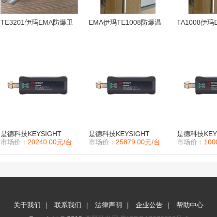
TE3201伊玛EMA防爆卫
EMA伊玛TE1008防爆温
TA1008伊
生型温度传感器TE3202
度传感器TE1009
感器
是德科技KEYSIGHT
是德科技KEYSIGHT
是德科技KEY
市场价：
20240.00元/台
市场价：
25879.00元/台
市场价：
100
U2057XA 功率传感器
U2067XA 功率传感器
U2061XA 
|
|
|
|
关于我们
联系我们
法律声明
企业公告
帮助中心