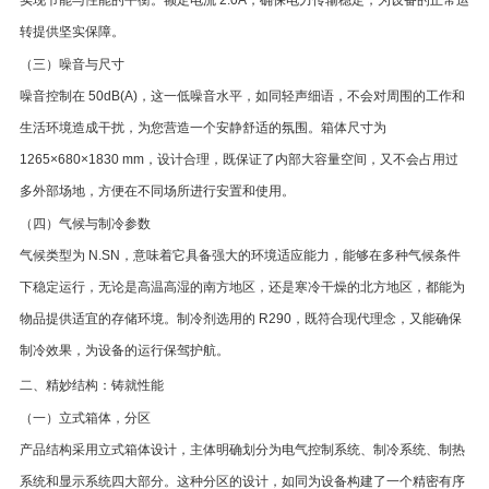
实现节能与性能的平衡。额定电流 2.0A，确保电力传输稳定，为设备的正常运
转提供坚实保障。
（三）噪音与尺寸
噪音控制在 50dB(A)，这一低噪音水平，如同轻声细语，不会对周围的工作和
生活环境造成干扰，为您营造一个安静舒适的氛围。箱体尺寸为
1265×680×1830 mm，设计合理，既保证了内部大容量空间，又不会占用过
多外部场地，方便在不同场所进行安置和使用。
（四）气候与制冷参数
气候类型为 N.SN，意味着它具备强大的环境适应能力，能够在多种气候条件
下稳定运行，无论是高温高湿的南方地区，还是寒冷干燥的北方地区，都能为
物品提供适宜的存储环境。制冷剂选用的 R290，既符合现代理念，又能确保
制冷效果，为设备的运行保驾护航。
二、精妙结构：铸就性能
（一）立式箱体，分区
产品结构采用立式箱体设计，主体明确划分为电气控制系统、制冷系统、制热
系统和显示系统四大部分。这种分区的设计，如同为设备构建了一个精密有序