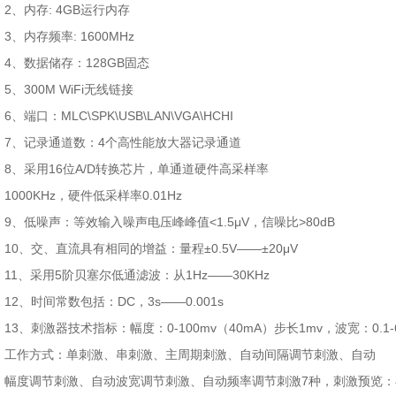
2
、内存
: 4GB
运行内存
3
、内存频率
: 1600MHz
4
、数据储存：
128GB
固态
5
、
300M WiFi
无线链接
6
、端口：
MLC\SPK\USB\LAN\VGA\HCHI
7
、记录通道数：
4
个高性能放大器记录通道
8
、采用
16
位
A/D
转换芯片，单通道硬件高采样率
1000KHz
，硬件低采样率
0.01Hz
9
、低噪声：等效输入噪声电压峰峰值
<1.5μV
，信噪比
>80dB
10
、交、直流具有相同的增益：量程
±0.5V——±20μV
11
、采用
5
阶贝塞尔低通滤波：从
1Hz——30KHz
12
、时间常数包括：
DC
，
3s——0.001s
13
、刺激器技术指标：幅度：
0-100mv
（
40mA
）步长
1mv
，波宽：
0.1
工作方式：单刺激、串刺激、主周期刺激、自动间隔调节刺激、自动
幅度调节刺激、自动波宽调节刺激、自动频率调节刺激
7
种，刺激预览：