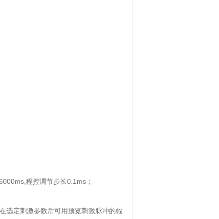
-6000ms,
程控调节步长
0.1ms
；
在选定刺激参数后可用预览刺激脉冲的幅