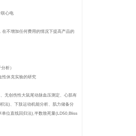
导联心电
，在不增加任何费用的情况下提高产品的
于分析）
血性休克实验的研究
定、无创伤性大鼠尾动脉血压测定、心肌有
积法
)
、下肢运动机能分析、肌力储备分
率单位直线回归法
),
半数致死量
(LD50,Bliss