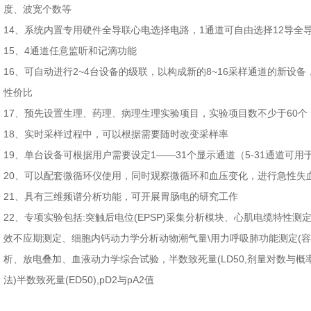
度、波宽个数等
14
、系统内置专用硬件全导联心电选择电路，
1
通道可自由选择
12
导全
15
、
4
通道任意监听和记滴功能
16
、可自动进行
2~4
台设备的级联，以构成新的
8~16
采样通道的新设备
性价比
17
、预先设置生理、药理、病理生理实验项目，实验项目数不少于
60
个
18
、实时采样过程中，可以根据需要随时改变采样率
19
、单台设备可根据用户需要设定
1——31
个显示通道（
5-31
通道可用
20
、可以配套微循环仪使用，同时观察微循环和血压变化，进行急性失
21
、具有三维频谱分析功能，可开展胃肠电的研究工作
22
、专项实验包括
:
突触后电位
(EPSP)
采集分析模块、心肌电缆特性测
效不应期测定、细胞内钙动力学分析动物潮气量
\
用力呼吸肺功能测定
(
容
析、放电叠加、血液动力学综合试验，半数致死量
(LD50,
剂量对数与概
法
)
半数致死量
(ED50),pD2
与
pA2
值