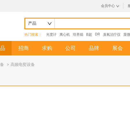
会员中心
产品
DR
热门搜索：
光度计
离心机
培养箱
B超
臭氧治疗仪
显
品
招商
求购
公司
品牌
展会
备
>
高频电熨设备