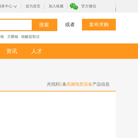
服务中心
设为首页
加入收藏
官方微信
|
或者
发布求购
微镜
灭菌锅
核酸提取仪
资讯
人才
共找到
1
条
高频电熨设备
产品信息