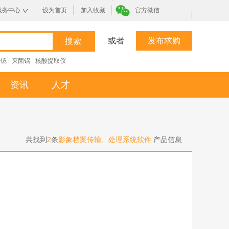
服务中心
设为首页
加入收藏
官方微信
|
或者
发布求购
微镜
灭菌锅
核酸提取仪
资讯
人才
共找到
2
条
影象档案传输、处理系统软件
产品信息