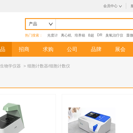
会员中心
产品
DR
热门搜索：
光度计
离心机
培养箱
B超
臭氧治疗仪
显
品
招商
求购
公司
品牌
展会
生物学仪器
>
细胞计数器/细胞计数仪