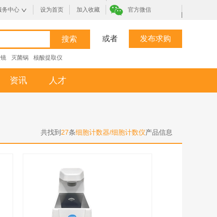
服务中心
设为首页
加入收藏
官方微信
|
或者
发布求购
微镜
灭菌锅
核酸提取仪
资讯
人才
共找到
27
条
细胞计数器/细胞计数仪
产品信息