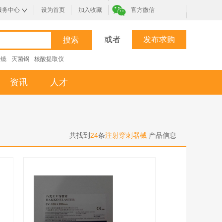
服务中心
设为首页
加入收藏
官方微信
|
或者
发布求购
微镜
灭菌锅
核酸提取仪
资讯
人才
共找到
24
条
注射穿刺器械
产品信息