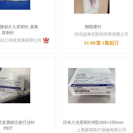
C微创介入穿刺针,臭氧
恻隐窝针
穿刺针
河北益寿堂医药经营有限公司
科以仁科技发展有限公司
¥1.00/套
1套起订
经皮酒精注射疗法针
日本八光穿刺针B型18G×150mm
PEIT
上海聚慕医疗器械有限公司