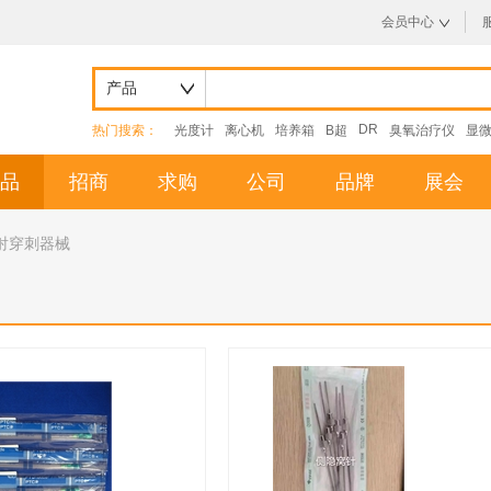
会员中心
产品
DR
热门搜索：
光度计
离心机
培养箱
B超
臭氧治疗仪
显
品
招商
求购
公司
品牌
展会
射穿刺器械